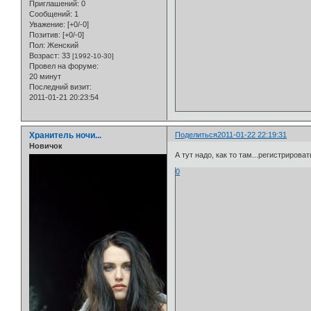
Приглашений:
0
Сообщений:
1
Уважение:
[+0/-0]
Позитив:
[+0/-0]
Пол:
Женский
Возраст:
33
[1992-10-30]
Провел на форуме:
20 минут
Последний визит:
2011-01-21 20:23:54
Хранитель ночи...
Поделиться
2011-01-22 22:19:31
Новичок
А тут надо, как то там...регистрироват
0